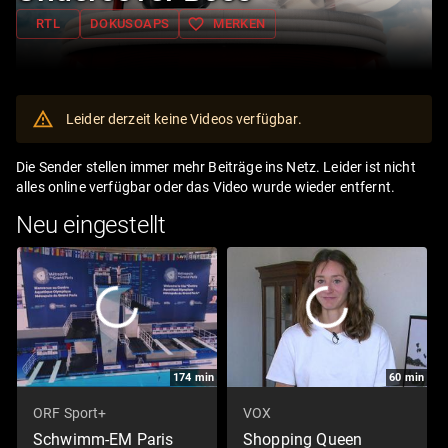
favorite_border
RTL
DOKUSOAPS
MERKEN
Leider derzeit keine Videos verfügbar.
Die Sender stellen immer mehr Beiträge ins Netz. Leider ist nicht
alles online verfügbar oder das Video wurde wieder entfernt.
Neu eingestellt
174
min
60
min
ORF Sport+
VOX
Schwimm-EM Paris
Shopping Queen