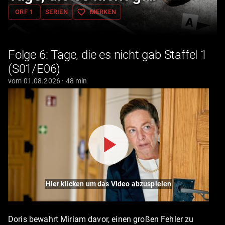
favorite_border
ORF 1
SERIEN
MERKEN
Folge 6: Tage, die es nicht gab Staffel 1
(S01/E06)
vom 01.08.2026 · 48 min
Hier klicken um das Video abzuspielen
Doris bewahrt Miriam davor, einen großen Fehler zu