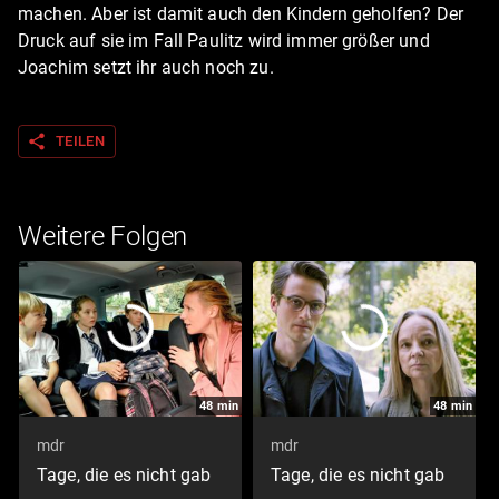
machen. Aber ist damit auch den Kindern geholfen? Der
Druck auf sie im Fall Paulitz wird immer größer und
Joachim setzt ihr auch noch zu.
share
TEILEN
Weitere Folgen
48
min
48
min
mdr
mdr
Tage, die es nicht gab
Tage, die es nicht gab