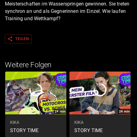
Meisterschaften im Wasserspringen gewinnen. Sie treten
synchron an und als Gegnerinnen im Einzel. Wie laufen
Training und Wettkampf?
share
TEILEN
Weitere Folgen
24
min
24
min
KiKA
KiKA
STORY TIME
STORY TIME