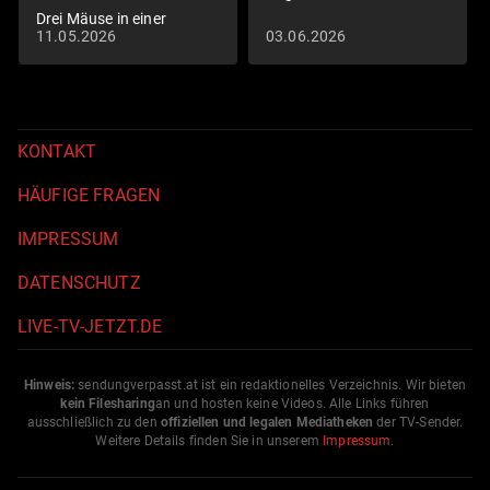
Drei Mäuse in einer
11.05.2026
03.06.2026
Scheune
KONTAKT
HÄUFIGE FRAGEN
IMPRESSUM
DATENSCHUTZ
LIVE-TV-JETZT.DE
Hinweis:
sendungverpasst.
at
ist ein redaktionelles Verzeichnis. Wir bieten
kein Filesharing
an und hosten keine Videos. Alle Links führen
ausschließlich zu den
offiziellen und legalen Mediatheken
der TV-Sender.
Weitere Details finden Sie in unserem
Impressum
.