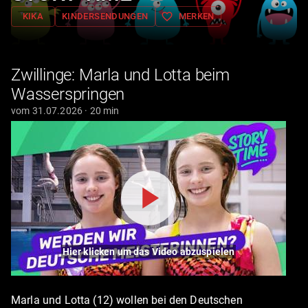
favorite_border
KIKA
KINDERSENDUNGEN
MERKEN
Zwillinge: Marla und Lotta beim
Wasserspringen
vom 31.07.2026 · 20 min
Hier klicken um das Video abzuspielen
Marla und Lotta (12) wollen bei den Deutschen