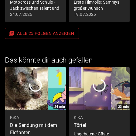
Motocross und Schule -
Erste Filmrolle: Sammys
Jack zwischen Talent und
großer Wunsch
Lernschwäche
24.07.2026
19.07.2026
video_library
ALLE 25 FOLGEN ANZEIGEN
Das könnte dir auch gefallen
24
min
23
min
KiKA
KiKA
Die Sendung mit dem
Törtel
Elefanten
Ungebetene Gäste