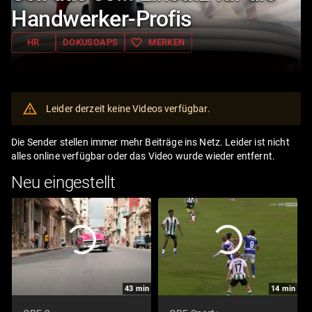
Handwerker-Profis
favorite_border
HR
DOKUSOAPS
MERKEN
Leider derzeit keine Videos verfügbar.
Die Sender stellen immer mehr Beiträge ins Netz. Leider ist nicht
alles online verfügbar oder das Video wurde wieder entfernt.
Neu eingestellt
43
min
14
min