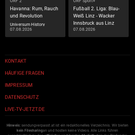
ORF 2
ORF Sport+
Havanna: Rum, Rauch
Fußball 2. Liga: Blau-
und Revolution
Weiß Linz - Wacker
Innsbruck aus Linz
Universum History
07.08.2026
07.08.2026
Fußball: 2. Liga
KONTAKT
HÄUFIGE FRAGEN
IMPRESSUM
DATENSCHUTZ
LIVE-TV-JETZT.DE
Hinweis:
sendungverpasst.
at
ist ein redaktionelles Verzeichnis. Wir bieten
kein Filesharing
an und hosten keine Videos. Alle Links führen