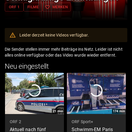
favorite_border
ORF 1
FILME
MERKEN
Leider derzeit keine Videos verfügbar.
Die Sender stellen immer mehr Beiträge ins Netz. Leider ist nicht
alles online verfügbar oder das Video wurde wieder entfernt.
Neu eingestellt
21
min
174
min
ORF 2
ORF Sport+
Aktuell nach fünf
Schwimm-EM Paris