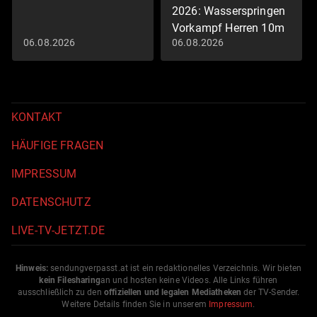
2026: Wasserspringen
Vorkampf Herren 10m
06.08.2026
06.08.2026
Schwimm-EM 2026
KONTAKT
HÄUFIGE FRAGEN
IMPRESSUM
DATENSCHUTZ
LIVE-TV-JETZT.DE
Hinweis:
sendungverpasst.
at
ist ein redaktionelles Verzeichnis. Wir bieten
kein Filesharing
an und hosten keine Videos. Alle Links führen
ausschließlich zu den
offiziellen und legalen Mediatheken
der TV-Sender.
Weitere Details finden Sie in unserem
Impressum
.