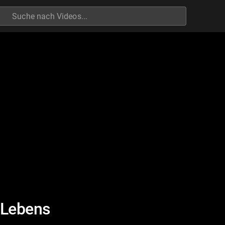
h
 Lebens