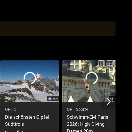
43
min
45
min
ORF 3
ORF Sport+
D
Die schönsten Gipfel
Schwimm-EM Paris
M
Südtirols
2026: High Diving
G
Damen 20m