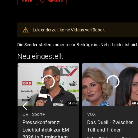
favorite_border
ARTE
MERKEN
Leider derzeit keine Videos verfügbar.
Die Sender stellen immer mehr Beiträge ins Netz. Leider ist nic
Neu eingestellt
54
min
60
ORF Sport+
VOX
Pressekonferenz:
Das Duell - Zwischen
Leichtathletik zur EM
Tüll und Tränen
2026 in Birmingham