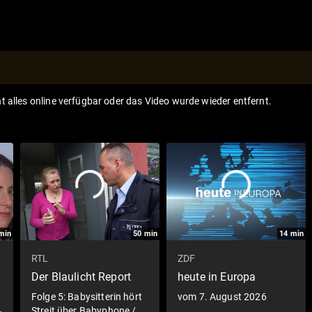
ht alles online verfügbar oder das Video wurde wieder entfernt.
min
50
min
14
min
RTL
ZDF
Der Blaulicht Report
heute in Europa
Folge 5: Babysitterin hört
vom 7. August 2026
Streit über Babyphone /