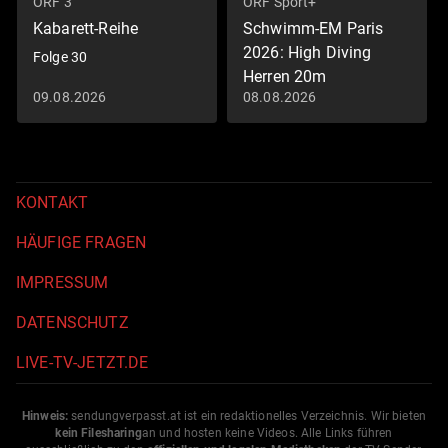
ORF 3
ORF Sport+
Kabarett-Reihe
Schwimm-EM Paris
2026: High Diving
Folge 30
Herren 20m
09.08.2026
08.08.2026
Schwimm-EM 2026
KONTAKT
HÄUFIGE FRAGEN
IMPRESSUM
DATENSCHUTZ
LIVE-TV-JETZT.DE
Hinweis:
sendungverpasst.
at
ist ein redaktionelles Verzeichnis. Wir bieten
kein Filesharing
an und hosten keine Videos. Alle Links führen