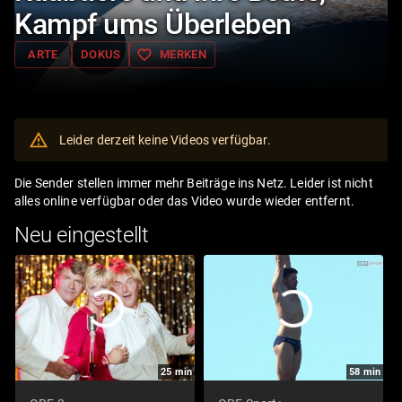
Kampf ums Überleben
favorite_border
ARTE
DOKUS
MERKEN
Leider derzeit keine Videos verfügbar.
Die Sender stellen immer mehr Beiträge ins Netz. Leider ist nicht
alles online verfügbar oder das Video wurde wieder entfernt.
Neu eingestellt
25
min
58
min