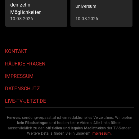
den zehn
Universum
Möglichkeiten
10.08.2026
10.08.2026
Quizshow
KONTAKT
HÄUFIGE FRAGEN
IMPRESSUM
DATENSCHUTZ
LIVE-TV-JETZT.DE
Hinweis:
sendungverpasst.
at
ist ein redaktionelles Verzeichnis. Wir bieten
kein Filesharing
an und hosten keine Videos. Alle Links führen
ausschließlich zu den
offiziellen und legalen Mediatheken
der TV-Sender.
Weitere Details finden Sie in unserem
Impressum
.