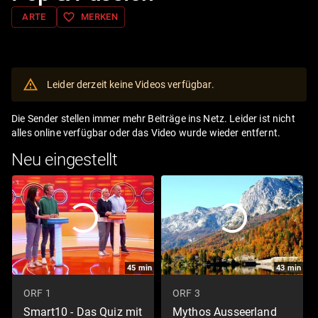
favorite_border
ARTE
MERKEN
Leider derzeit keine Videos verfügbar.
Die Sender stellen immer mehr Beiträge ins Netz. Leider ist nicht
alles online verfügbar oder das Video wurde wieder entfernt.
Neu eingestellt
45
min
43
min
ORF 1
ORF 3
Smart10 - Das Quiz mit
Mythos Ausseerland