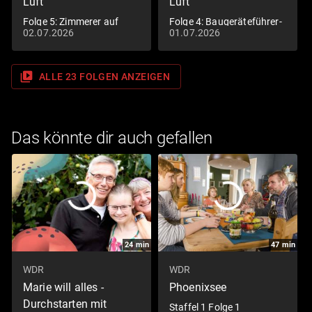
Luft
Luft
Folge 5: Zimmerer auf
Folge 4: Baugeräteführer-
02.07.2026
01.07.2026
Hawaii? Veit träumt vom
Azubi Kevin lernt
Auswandern
Baggerfahren
video_library
ALLE 23 FOLGEN ANZEIGEN
Das könnte dir auch gefallen
24
min
47
min
WDR
WDR
Marie will alles -
Phoenixsee
Durchstarten mit
Staffel 1 Folge 1