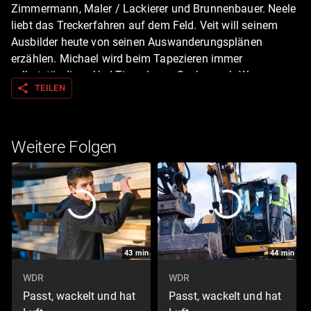
Zimmermann, Maler / Lackierer und Brunnenbauer. Neele
liebt das Treckerfahren auf dem Feld. Veit will seinem
Ausbilder heute von seinen Auswanderungsplänen
erzählen. Michael wird beim Tapezieren immer
selbstständiger. Und Tinos lange Suche nach Wasser
share
TEILEN
stiehlt ihm die Zeit für sein Reit-Hobby.
Weitere Folgen
43
min
44
min
WDR
WDR
Passt, wackelt und hat
Passt, wackelt und hat