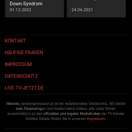
Down-Syndrom
01.12.2022
24.06.2021
Folge 1: Wer bin ich?
(S01/E01)
KONTAKT
HÄUFIGE FRAGEN
IMPRESSUM
DATENSCHUTZ
LIVE-TV-JETZT.DE
Hinweis:
sendungverpasst.
at
ist ein redaktionelles Verzeichnis. Wir bieten
kein Filesharing
an und hosten keine Videos. Alle Links führen
ausschließlich zu den
offiziellen und legalen Mediatheken
der TV-Sender.
Weitere Details finden Sie in unserem
Impressum
.