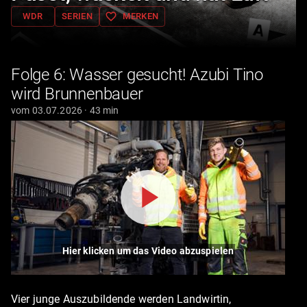
favorite_border
WDR
SERIEN
MERKEN
Folge 6: Wasser gesucht! Azubi Tino
wird Brunnenbauer
vom 03.07.2026 · 43 min
Hier klicken um das Video abzuspielen
Vier junge Auszubildende werden Landwirtin,