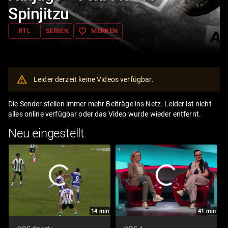
Spinjitzu
favorite_border
RTL
SERIEN
MERKEN
Leider derzeit keine Videos verfügbar.
Die Sender stellen immer mehr Beiträge ins Netz. Leider ist nicht
alles online verfügbar oder das Video wurde wieder entfernt.
Neu eingestellt
14
min
41
min