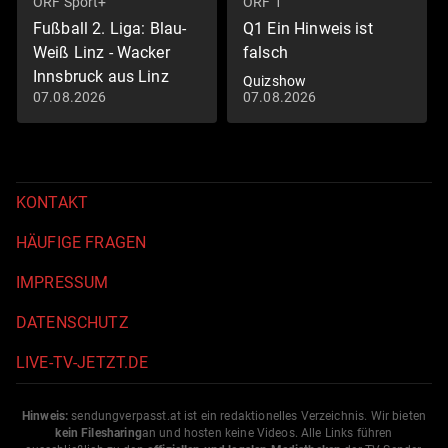
ORF Sport+
ORF 1
Fußball 2. Liga: Blau-
Q1 Ein Hinweis ist
Weiß Linz - Wacker
falsch
Innsbruck aus Linz
Quizshow
07.08.2026
07.08.2026
Fußball: 2. Liga
KONTAKT
HÄUFIGE FRAGEN
IMPRESSUM
DATENSCHUTZ
LIVE-TV-JETZT.DE
Hinweis:
sendungverpasst.
at
ist ein redaktionelles Verzeichnis. Wir bieten
kein Filesharing
an und hosten keine Videos. Alle Links führen