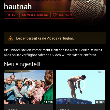
hautnah
favorite_border
RTL2
COMEDY/SHOWS
MERKEN
Leider derzeit keine Videos verfügbar.
Die Sender stellen immer mehr Beiträge ins Netz. Leider ist nicht
alles online verfügbar oder das Video wurde wieder entfernt.
Neu eingestellt
44
min
58
min