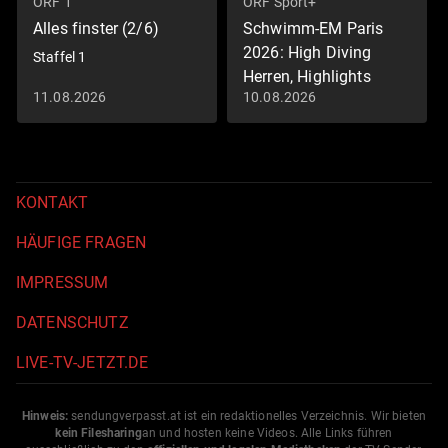
ORF 1
ORF Sport+
Alles finster (2/6)
Schwimm-EM Paris
2026: High Diving
Staffel 1
Herren, Highlights
11.08.2026
10.08.2026
Schwimm-EM 2026
KONTAKT
HÄUFIGE FRAGEN
IMPRESSUM
DATENSCHUTZ
LIVE-TV-JETZT.DE
Hinweis:
sendungverpasst.
at
ist ein redaktionelles Verzeichnis. Wir bieten
kein Filesharing
an und hosten keine Videos. Alle Links führen