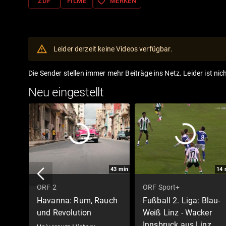
favorite_border
ZDF
FILME
MERKEN
Leider derzeit keine Videos verfügbar.
Die Sender stellen immer mehr Beiträge ins Netz. Leider ist nic
Neu eingestellt
43
min
14
ORF 2
ORF Sport+
Havanna: Rum, Rauch
Fußball 2. Liga: Blau-
und Revolution
Weiß Linz - Wacker
Innsbruck aus Linz