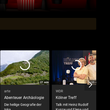
27
min
125
min
arte
WDR
S
Abenteuer Archäologie
Kölner Treff
S
Die heilige Geografie der
Talk mit Heinz Rudolf
S
Inka
Kunze und Elena und
7