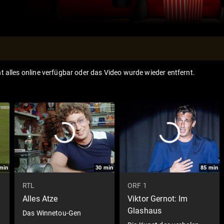
ht alles online verfügbar oder das Video wurde wieder entfernt.
min
30
min
85
min
RTL
ORF 1
Alles Atze
Viktor Gernot: Im
Glashaus
Das Winnetou-Gen