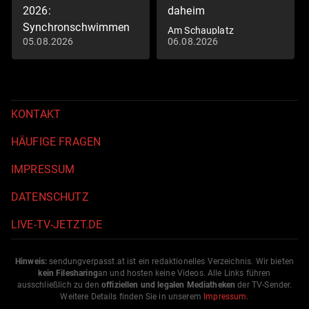
2026:
daheim
Synchronschwimmen
Am Schauplatz
05.08.2026
06.08.2026
Akrobatik, Highlights
Schwimm-EM 2026
KONTAKT
HÄUFIGE FRAGEN
IMPRESSUM
DATENSCHUTZ
LIVE-TV-JETZT.DE
Hinweis:
sendungverpasst.
at
ist ein redaktionelles Verzeichnis. Wir bieten
kein Filesharing
an und hosten keine Videos. Alle Links führen
ausschließlich zu den
offiziellen und legalen Mediatheken
der TV-Sender.
Weitere Details finden Sie in unserem
Impressum
.