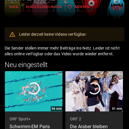
favorite_border
KIKA
KINDERSENDUNGEN
MERKEN
Leider derzeit keine Videos verfügbar.
Die Sender stellen immer mehr Beiträge ins Netz. Leider ist nicht
alles online verfügbar oder das Video wurde wieder entfernt.
Neu eingestellt
54
min
51
min
ORF Sport+
ORF 2
Schwimm-EM Paris
Die Araber bleiben