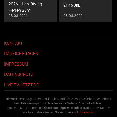
2026: High Diving
21:45 Uhr,
Herren 20m
08.08.2026
08.08.2026
Schwimm-EM 2026
KONTAKT
HÄUFIGE FRAGEN
IMPRESSUM
DATENSCHUTZ
LIVE-TV-JETZT.DE
Hinweis:
sendungverpasst.
at
ist ein redaktionelles Verzeichnis. Wir bieten
kein Filesharing
an und hosten keine Videos. Alle Links führen
ausschließlich zu den
offiziellen und legalen Mediatheken
der TV-Sender.
Weitere Details finden Sie in unserem
Impressum
.