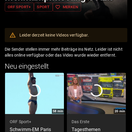
favorite_border
ORF SPORT+
SPORT
MERKEN
Leider derzeit keine Videos verfügbar.
Die Sender stellen immer mehr Beiträge ins Netz. Leider ist nicht
alles online verfügbar oder das Video wurde wieder entfernt.
Neu eingestellt
58
min
20
min
ORF Sport+
Das Erste
Schwimm-EM Paris
Tagesthemen