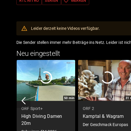
favorite_border
RTL NITRO
SERIEN
MERKEN
Leider derzeit keine Videos verfügbar.
Die Sender stellen immer mehr Beiträge ins Netz. Leider ist nic
Neu eingestellt
50
min
31
ORF Sport+
ORF 2
High Diving Damen
Kamptal & Wagram
20m
Der Geschmack Europas