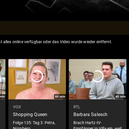
ht alles online verfügbar oder das Video wurde wieder entfernt.
min
60
min
60
min
VOX
RTL
Shopping Queen
Barbara Salesch
Folge 135: Tag 3: Petra,
Brach Hartz-IV-
Nürnberg
Empfänger in Villa ein, weil