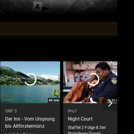
45
min
21
min
ORF 3
Pro7
D
Der Inn - Vom Ursprung
Night Court
T
bis Altfinstermünz
Staffel 2 Folge 8 Der
1
Broadway-Traum