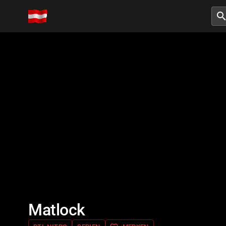
searc
Matlock