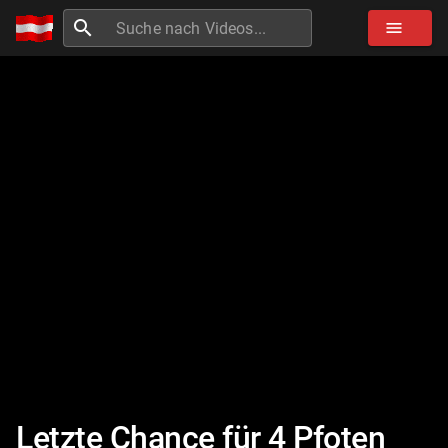
search
menu
Letzte Chance für 4 Pfoten