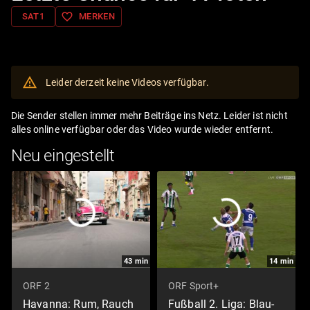
favorite_border
SAT1
MERKEN
Leider derzeit keine Videos verfügbar.
Die Sender stellen immer mehr Beiträge ins Netz. Leider ist nicht
alles online verfügbar oder das Video wurde wieder entfernt.
Neu eingestellt
43
min
14
min
ORF 2
ORF Sport+
Havanna: Rum, Rauch
Fußball 2. Liga: Blau-