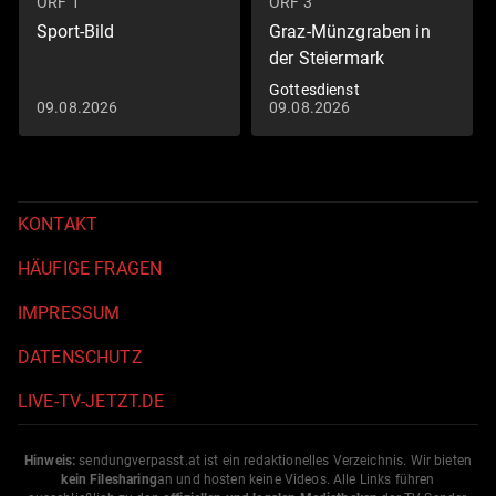
ORF 1
ORF 3
Sport-Bild
Graz-Münzgraben in
der Steiermark
Gottesdienst
09.08.2026
09.08.2026
KONTAKT
HÄUFIGE FRAGEN
IMPRESSUM
DATENSCHUTZ
LIVE-TV-JETZT.DE
Hinweis:
sendungverpasst.
at
ist ein redaktionelles Verzeichnis. Wir bieten
kein Filesharing
an und hosten keine Videos. Alle Links führen