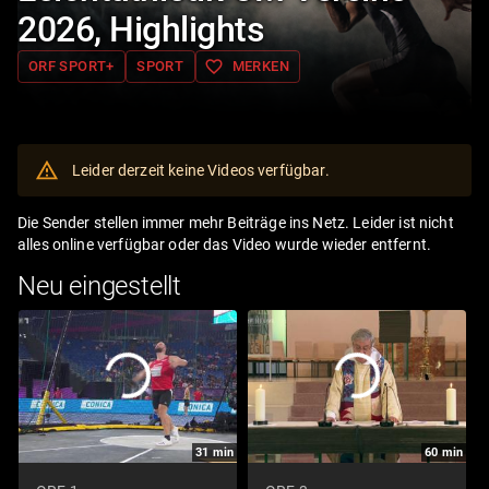
2026, Highlights
favorite_border
ORF SPORT+
SPORT
MERKEN
Leider derzeit keine Videos verfügbar.
Die Sender stellen immer mehr Beiträge ins Netz. Leider ist nicht
alles online verfügbar oder das Video wurde wieder entfernt.
Neu eingestellt
31
min
60
min