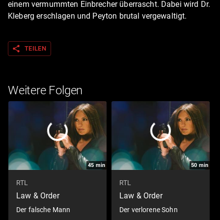
einem vermummten Einbrecher überrascht. Dabei wird Dr.
Kleberg erschlagen und Peyton brutal vergewaltigt.
share
TEILEN
Weitere Folgen
45
min
50
min
RTL
RTL
Law & Order
Law & Order
Der falsche Mann
Der verlorene Sohn