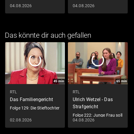
04.08.2026
04.08.2026
Das könnte dir auch gefallen
45
min
65
min
RTL
RTL
Das Familiengericht
Ulrich Wetzel - Das
Strafgericht
Folge 129: Die Stieftochter
Folge 222: Junge Frau soll
02.08.2026
04.08.2026
Pfandleihhaus
ausgeraubt haben