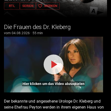
favorite_border
RTL
SERIEN
MERKEN
Die Frauen des Dr. Kleberg
vom 04.08.2026 · 55 min
Hier klicken um das Video abzuspielen
Der bekannte und angesehene Urologe Dr. Kleberg und
seine Ehefrau Peyton werden in ihrem eigenen Haus von