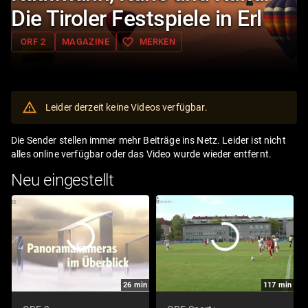
Die Tiroler Festspiele in Erl
favorite_border
ORF 2
MAGAZINE
MERKEN
Leider derzeit keine Videos verfügbar.
Die Sender stellen immer mehr Beiträge ins Netz. Leider ist nicht
alles online verfügbar oder das Video wurde wieder entfernt.
Neu eingestellt
26
min
117
min