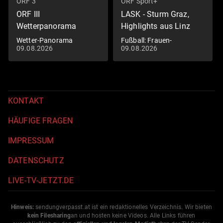
ORF 3
ORF Sport+
ORF III
LASK - Sturm Graz,
Wetterpanorama
Highlights aus Linz
Wetter-Panorama
Fußball: Frauen-
09.08.2026
09.08.2026
Bundesliga
KONTAKT
HÄUFIGE FRAGEN
IMPRESSUM
DATENSCHUTZ
LIVE-TV-JETZT.DE
Hinweis:
sendungverpasst.
at
ist ein redaktionelles Verzeichnis. Wir bieten
kein Filesharing
an und hosten keine Videos. Alle Links führen