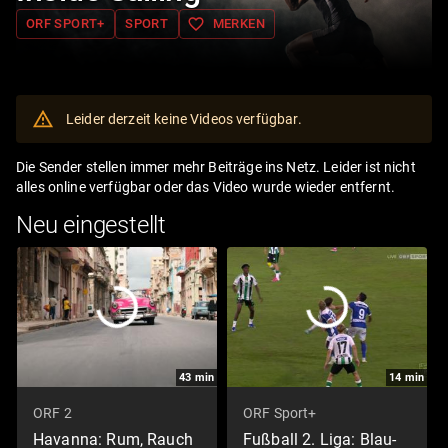
favorite_border
ORF SPORT+
SPORT
MERKEN
Leider derzeit keine Videos verfügbar.
Die Sender stellen immer mehr Beiträge ins Netz. Leider ist nicht
alles online verfügbar oder das Video wurde wieder entfernt.
Neu eingestellt
43
min
14
min
ORF 2
ORF Sport+
Havanna: Rum, Rauch
Fußball 2. Liga: Blau-