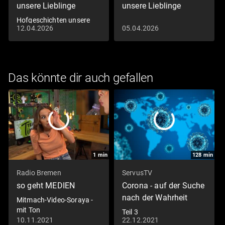
unsere Lieblinge
unsere Lieblinge
Hofgeschichten unsere
12.04.2026
05.04.2026
Lieblinge
Das könnte dir auch gefallen
1
min
128
min
Radio Bremen
ServusTV
so geht MEDIEN
Corona - auf der Suche
nach der Wahrheit
Mitmach-Video-Soraya -
mit Ton
Teil 3
10.11.2021
22.12.2021