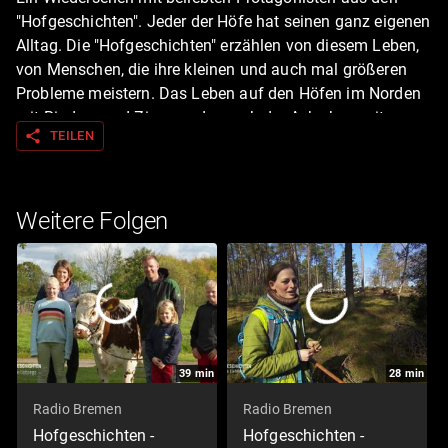
"Hofgeschichten". Jeder der Höfe hat seinen ganz eigenen
Alltag. Die "Hofgeschichten" erzählen von diesem Leben,
von Menschen, die ihre kleinen und auch mal größeren
Probleme meistern. Das Leben auf den Höfen im Norden
mit Rindern und Ziegen oder auch der Ackerbau mit
share
TEILEN
Feldfrüchten wie Möhren, Spinat und Kräutern: die
schönsten Geschichten vom Leben auf dem Land noch
einmal erleben mit den Lieblingen.
Weitere Folgen
39
min
28
min
Radio Bremen
Radio Bremen
Hofgeschichten -
Hofgeschichten -