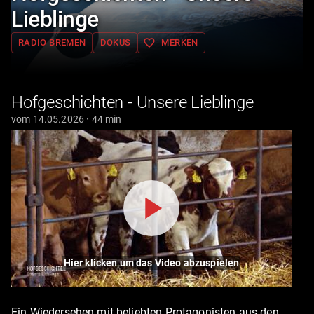
Lieblinge
favorite_border
RADIO BREMEN
DOKUS
MERKEN
Hofgeschichten - Unsere Lieblinge
vom 14.05.2026 · 44 min
Hier klicken um das Video abzuspielen
Ein Wiedersehen mit beliebten Protagonisten aus den