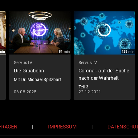
min
81
min
128
min
ServusTV
ServusTV
Die Gruaberin
Corona - auf der Suche
nach der Wahrheit
z
Mit Dr. Michael Spitzbart
Teil 3
06.08.2025
22.12.2021
 FRAGEN
|
IMPRESSUM
|
DATENSCHU