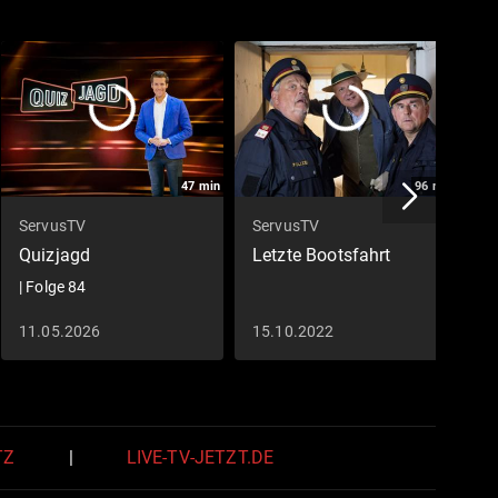
47
min
96
min
ServusTV
ServusTV
S
Quizjagd
Letzte Bootsfahrt
I
C
| Folge 84
S
11.05.2026
15.10.2022
2
TZ
|
LIVE-TV-JETZT.DE