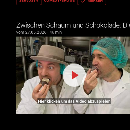
favorite_border
SERVUSTV
COMEDY/SHOWS
MERKEN
Zwischen Schaum und Schokolade: D
vom 27.05.2026 · 46 min
Hier klicken um das Video abzuspielen