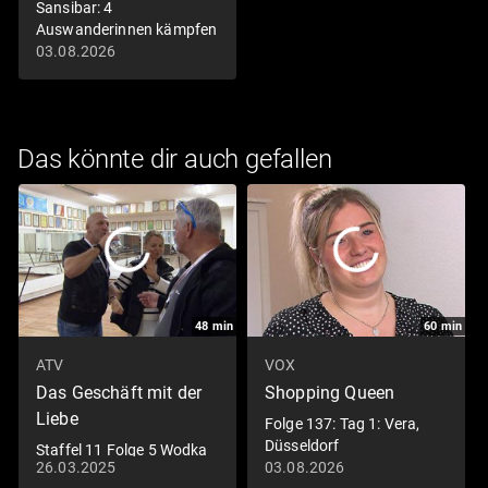
Sansibar: 4
Auswanderinnen kämpfen
um ihr Glück
03.08.2026
Das könnte dir auch gefallen
48
min
60
min
ATV
VOX
Das Geschäft mit der
Shopping Queen
Liebe
Folge 137: Tag 1: Vera,
Düsseldorf
Staffel 11 Folge 5 Wodka
26.03.2025
03.08.2026
Exzesse