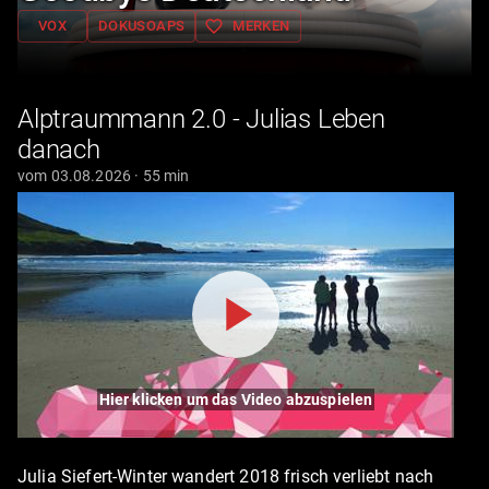
favorite_border
VOX
DOKUSOAPS
MERKEN
Alptraummann 2.0 - Julias Leben
danach
vom 03.08.2026 · 55 min
Hier klicken um das Video abzuspielen
Julia Siefert-Winter wandert 2018 frisch verliebt nach