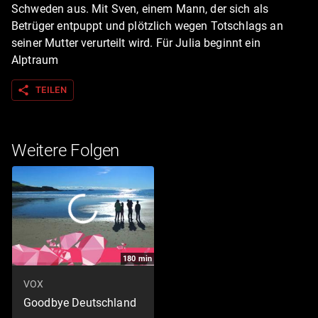
Schweden aus. Mit Sven, einem Mann, der sich als
Betrüger entpuppt und plötzlich wegen Totschlags an
seiner Mutter verurteilt wird. Für Julia beginnt ein
Alptraum
share
TEILEN
Weitere Folgen
180
min
VOX
Goodbye Deutschland