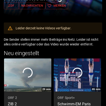
favorite_border
ZDF
NACHRICHTEN
MERKEN
Leider derzeit keine Videos verfügbar.
Die Sender stellen immer mehr Beiträge ins Netz. Leider ist nicht
alles online verfügbar oder das Video wurde wieder entfernt.
Neu eingestellt
29
min
85
min
ORF 2
ORF Sport+
ZIB 2
Schwimm-EM Paris