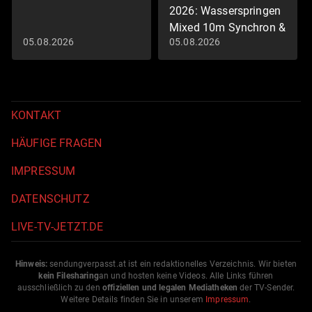
2026: Wasserspringen
Mixed 10m Synchron &
05.08.2026
05.08.2026
Herren 3m (in voller
Länge)
Schwimm-EM 2026
KONTAKT
HÄUFIGE FRAGEN
IMPRESSUM
DATENSCHUTZ
LIVE-TV-JETZT.DE
Hinweis:
sendungverpasst.
at
ist ein redaktionelles Verzeichnis. Wir bieten
kein Filesharing
an und hosten keine Videos. Alle Links führen
ausschließlich zu den
offiziellen und legalen Mediatheken
der TV-Sender.
Weitere Details finden Sie in unserem
Impressum
.