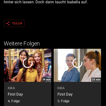
hinter sich lassen. Doch dann taucht Isabella auf.
share
TEILEN
Weitere Folgen
24
min
23
min
KiKA
KiKA
First Day
First Day
4. Folge
3. Folge