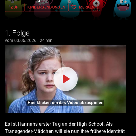
favorite_border
ZDF
KINDERSENDUNGEN
MERKEN
1. Folge
vom 03.06.2026 · 24 min
Hier klicken um das Video abzuspielen
Es ist Hannahs erster Tag an der High School. Als
Transgender-Mädchen will sie nun ihre frühere Identität