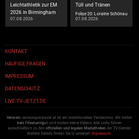
Leichtathletik zur EM
Tüll und Tränen
2026 in Birmingham
Folge 20: Loraine Schönau
07.08.2026
07.08.2026
vs. Ann-Katrin Nicklaus
Sport-Pressekonferenzen
KONTAKT
HÄUFIGE FRAGEN
IMPRESSUM
DATENSCHUTZ
LIVE-TV-JETZT.DE
Hinweis:
sendungverpasst.
at
ist ein redaktionelles Verzeichnis. Wir bieten
kein Filesharing
an und hosten keine Videos. Alle Links führen
ausschließlich zu den
offiziellen und legalen Mediatheken
der TV-Sender.
Weitere Details finden Sie in unserem
Impressum
.