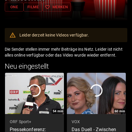
favorite_border
ONE
FILME
MERKEN
Leider derzeit keine Videos verfügbar.
Die Sender stellen immer mehr Beiträge ins Netz. Leider ist nicht
alles online verfügbar oder das Video wurde wieder entfernt.
Neu eingestellt
54
min
60
min
ORF Sport+
VOX
Pressekonferenz:
Das Duell - Zwischen