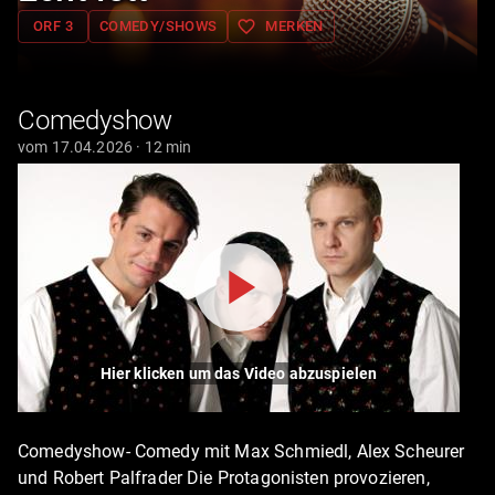
favorite_border
ORF 3
COMEDY/SHOWS
MERKEN
Comedyshow
vom 17.04.2026 · 12 min
Hier klicken um das Video abzuspielen
Comedyshow- Comedy mit Max Schmiedl, Alex Scheurer
und Robert Palfrader Die Protagonisten provozieren,