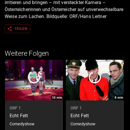
irritieren und bringen – mit versteckter Kamera –
Österreicherinnen und Österreicher auf unverwechselbare
Weise zum Lachen. Bildquelle: ORF/Hans Leitner
share
TEILEN
Weitere Folgen
10
min
8
min
ORF 1
ORF 1
Echt Fett
Echt Fett
Comedyshow
Comedyshow