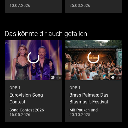
10.07.2026
25.03.2026
Das könnte dir auch gefallen
28
min
48
min
ORF 1
ORF 1
Eurovision Song
Brass Palmas: Das
Contest
Blasmusik-Festival
Song Contest 2026
Mit Pauken und
16.05.2026
20.10.2025
Trompeten zum Strand