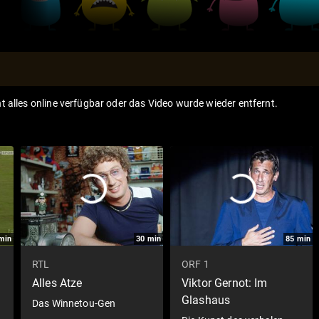
ht alles online verfügbar oder das Video wurde wieder entfernt.
min
30
min
85
min
RTL
ORF 1
Alles Atze
Viktor Gernot: Im
Glashaus
Das Winnetou-Gen