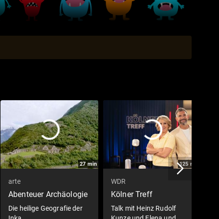
27
min
125
min
arte
WDR
S
Abenteuer Archäologie
Kölner Treff
S
Die heilige Geografie der
Talk mit Heinz Rudolf
S
Inka
Kunze und Elena und
7