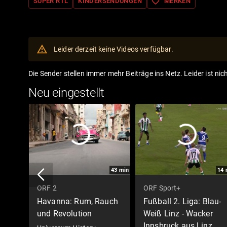
favorite_border
SUPER RTL
KINDERSENDUNGEN
MERKEN
Leider derzeit keine Videos verfügbar.
Die Sender stellen immer mehr Beiträge ins Netz. Leider ist nic
Neu eingestellt
43
min
14
ORF 2
ORF Sport+
Havanna: Rum, Rauch
Fußball 2. Liga: Blau-
und Revolution
Weiß Linz - Wacker
Innsbruck aus Linz