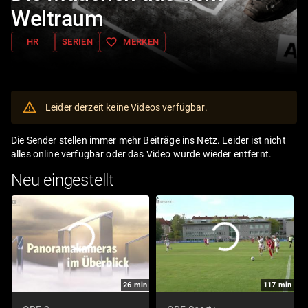
Weltraum
favorite_border
HR
SERIEN
MERKEN
Leider derzeit keine Videos verfügbar.
Die Sender stellen immer mehr Beiträge ins Netz. Leider ist nicht
alles online verfügbar oder das Video wurde wieder entfernt.
Neu eingestellt
26
min
117
min