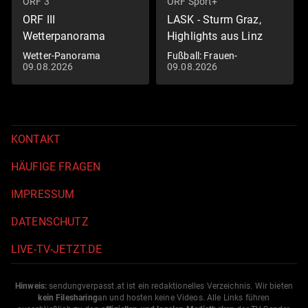
ORF 3
ORF Sport+
ORF III
LASK - Sturm Graz,
Wetterpanorama
Highlights aus Linz
Wetter-Panorama
Fußball: Frauen-
09.08.2026
09.08.2026
Bundesliga
KONTAKT
HÄUFIGE FRAGEN
IMPRESSUM
DATENSCHUTZ
LIVE-TV-JETZT.DE
Hinweis:
sendungverpasst.
at
ist ein redaktionelles Verzeichnis. Wir bieten
kein Filesharing
an und hosten keine Videos. Alle Links führen