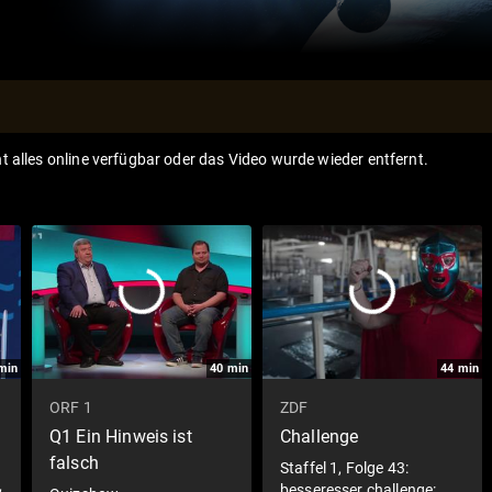
ht alles online verfügbar oder das Video wurde wieder entfernt.
min
40
min
44
min
ORF 1
ZDF
Q1 Ein Hinweis ist
Challenge
falsch
Staffel 1, Folge 43:
&
besseresser challenge: