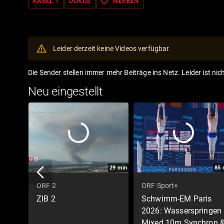
favorite_border
KABEL 1
DOKUS
MERKEN
Leider derzeit keine Videos verfügbar.
Die Sender stellen immer mehr Beiträge ins Netz. Leider ist nic
Neu eingestellt
29
min
85
ORF 2
ORF Sport+
ZIB 2
Schwimm-EM Paris
2026: Wasserspringen
Mixed 10m Synchron 