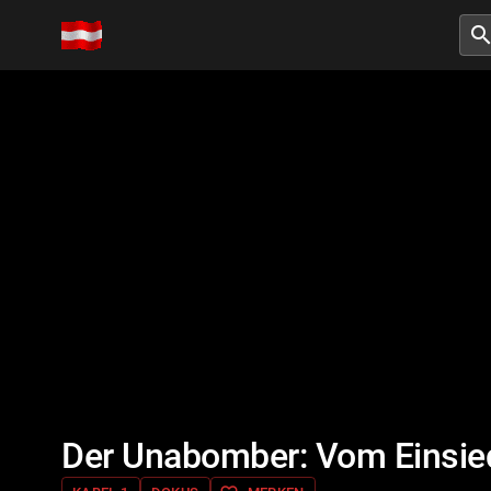
searc
Der Unabomber: Vom Einsied