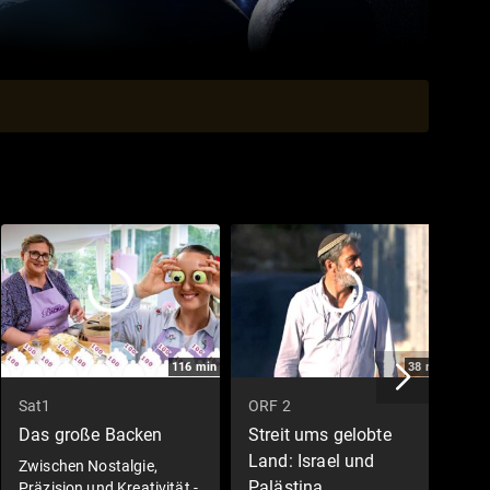
116
min
38
min
Sat1
ORF 2
P
Das große Backen
Streit ums gelobte
I
Land: Israel und
-
Zwischen Nostalgie,
Palästina
D
Präzision und Kreativität -