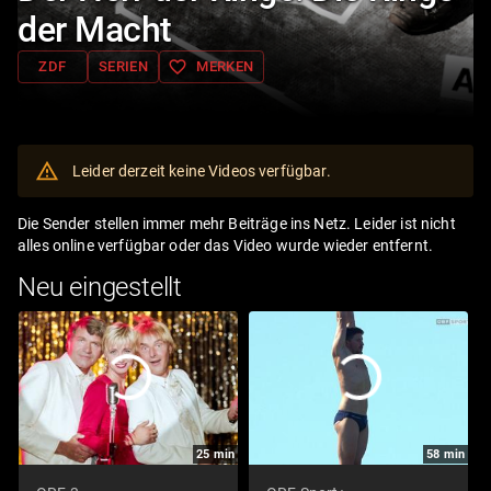
der Macht
favorite_border
ZDF
SERIEN
MERKEN
Leider derzeit keine Videos verfügbar.
Die Sender stellen immer mehr Beiträge ins Netz. Leider ist nicht
alles online verfügbar oder das Video wurde wieder entfernt.
Neu eingestellt
25
min
58
min