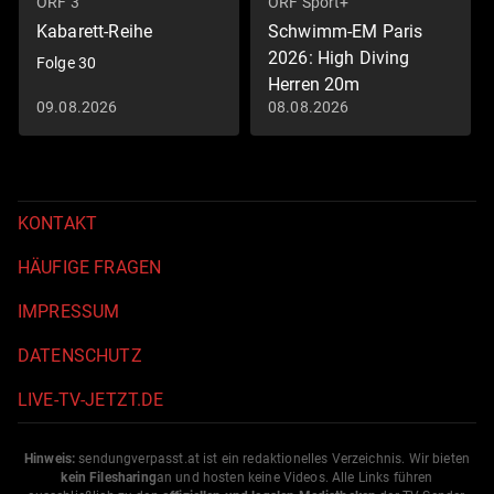
ORF 3
ORF Sport+
Kabarett-Reihe
Schwimm-EM Paris
2026: High Diving
Folge 30
Herren 20m
09.08.2026
08.08.2026
Schwimm-EM 2026
KONTAKT
HÄUFIGE FRAGEN
IMPRESSUM
DATENSCHUTZ
LIVE-TV-JETZT.DE
Hinweis:
sendungverpasst.
at
ist ein redaktionelles Verzeichnis. Wir bieten
kein Filesharing
an und hosten keine Videos. Alle Links führen