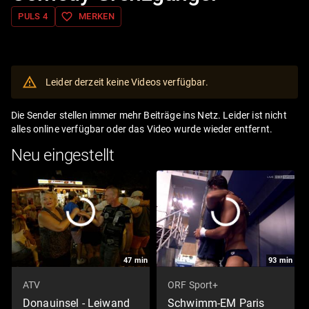
favorite_border
PULS 4
MERKEN
Leider derzeit keine Videos verfügbar.
Die Sender stellen immer mehr Beiträge ins Netz. Leider ist nicht
alles online verfügbar oder das Video wurde wieder entfernt.
Neu eingestellt
47
min
93
min
ATV
ORF Sport+
Donauinsel - Leiwand
Schwimm-EM Paris