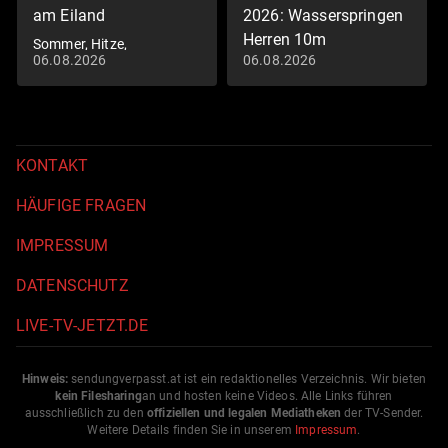
am Eiland
2026: Wasserspringen
Herren 10m
Sommer, Hitze,
06.08.2026
06.08.2026
Kultfiguren: Die
Schwimm-EM 2026
Donauinsel zeigt ihr
wahres Gesicht
KONTAKT
HÄUFIGE FRAGEN
IMPRESSUM
DATENSCHUTZ
LIVE-TV-JETZT.DE
Hinweis:
sendungverpasst.
at
ist ein redaktionelles Verzeichnis. Wir bieten
kein Filesharing
an und hosten keine Videos. Alle Links führen
ausschließlich zu den
offiziellen und legalen Mediatheken
der TV-Sender.
Weitere Details finden Sie in unserem
Impressum
.