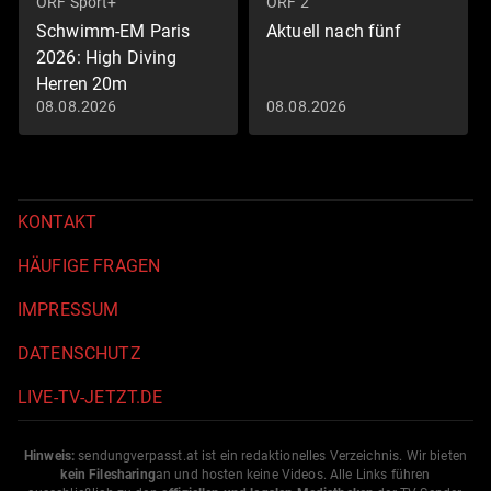
ORF Sport+
ORF 2
Schwimm-EM Paris
Aktuell nach fünf
2026: High Diving
Herren 20m
08.08.2026
08.08.2026
Schwimm-EM 2026
KONTAKT
HÄUFIGE FRAGEN
IMPRESSUM
DATENSCHUTZ
LIVE-TV-JETZT.DE
Hinweis:
sendungverpasst.
at
ist ein redaktionelles Verzeichnis. Wir bieten
kein Filesharing
an und hosten keine Videos. Alle Links führen