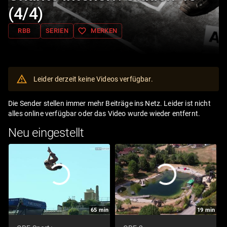
(4/4)
favorite_border
RBB
SERIEN
MERKEN
Leider derzeit keine Videos verfügbar.
Die Sender stellen immer mehr Beiträge ins Netz. Leider ist nicht
alles online verfügbar oder das Video wurde wieder entfernt.
Neu eingestellt
65
min
19
min