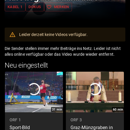
favorite_border
KABEL 1
DOKUS
MERKEN
Leider derzeit keine Videos verfügbar.
Die Sender stellen immer mehr Beiträge ins Netz. Leider ist nicht
alles online verfügbar oder das Video wurde wieder entfernt.
Neu eingestellt
31
min
60
min
ORF 1
ORF 3
Sport-Bild
Graz-Münzgraben in