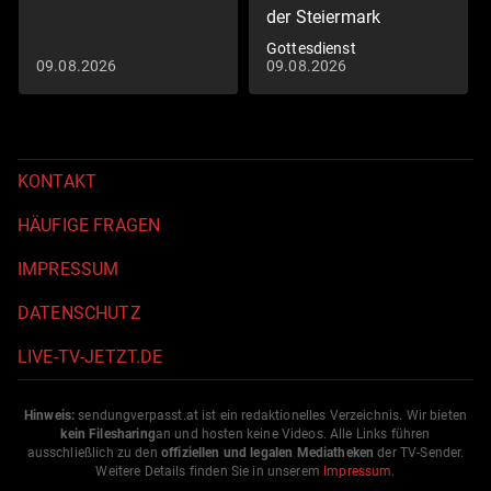
der Steiermark
Gottesdienst
09.08.2026
09.08.2026
KONTAKT
HÄUFIGE FRAGEN
IMPRESSUM
DATENSCHUTZ
LIVE-TV-JETZT.DE
Hinweis:
sendungverpasst.
at
ist ein redaktionelles Verzeichnis. Wir bieten
kein Filesharing
an und hosten keine Videos. Alle Links führen
ausschließlich zu den
offiziellen und legalen Mediatheken
der TV-Sender.
Weitere Details finden Sie in unserem
Impressum
.