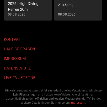
2026: High Diving
21:45 Uhr,
Herren 20m
08.08.2026
08.08.2026
Schwimm-EM 2026
KONTAKT
HÄUFIGE FRAGEN
IMPRESSUM
DATENSCHUTZ
LIVE-TV-JETZT.DE
Hinweis:
sendungverpasst.
at
ist ein redaktionelles Verzeichnis. Wir bieten
kein Filesharing
an und hosten keine Videos. Alle Links führen
ausschließlich zu den
offiziellen und legalen Mediatheken
der TV-Sender.
Weitere Details finden Sie in unserem
Impressum
.