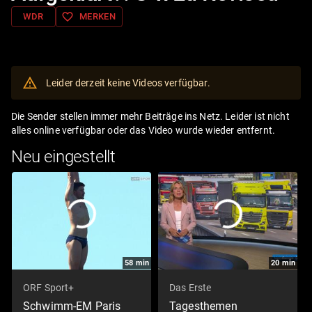
favorite_border
WDR
MERKEN
Leider derzeit keine Videos verfügbar.
Die Sender stellen immer mehr Beiträge ins Netz. Leider ist nicht
alles online verfügbar oder das Video wurde wieder entfernt.
Neu eingestellt
58
min
20
min
ORF Sport+
Das Erste
Schwimm-EM Paris
Tagesthemen