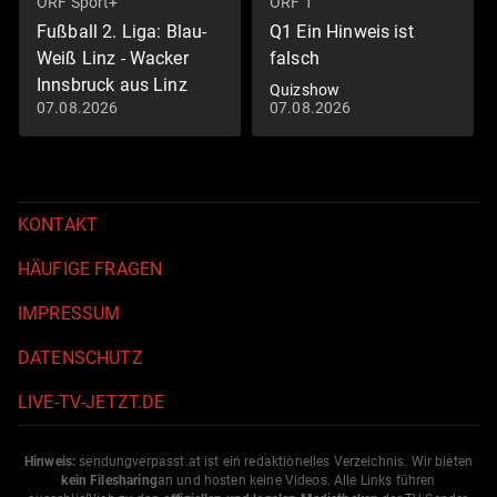
ORF Sport+
ORF 1
Fußball 2. Liga: Blau-
Q1 Ein Hinweis ist
Weiß Linz - Wacker
falsch
Innsbruck aus Linz
Quizshow
07.08.2026
07.08.2026
Fußball: 2. Liga
KONTAKT
HÄUFIGE FRAGEN
IMPRESSUM
DATENSCHUTZ
LIVE-TV-JETZT.DE
Hinweis:
sendungverpasst.
at
ist ein redaktionelles Verzeichnis. Wir bieten
kein Filesharing
an und hosten keine Videos. Alle Links führen