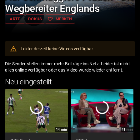
Wegbereiter Englands
favorite_border
ARTE
DOKUS
MERKEN
Leider derzeit keine Videos verfügbar.
Die Sender stellen immer mehr Beiträge ins Netz. Leider ist nicht
alles online verfügbar oder das Video wurde wieder entfernt.
Neu eingestellt
14
min
41
min