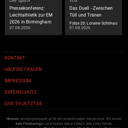
ORF Sport+
VOX
Pressekonferenz:
Das Duell - Zwischen
Leichtathletik zur EM
Tüll und Tränen
2026 in Birmingham
Folge 20: Loraine Schönau
07.08.2026
07.08.2026
vs. Ann-Katrin Nicklaus
Sport-Pressekonferenzen
KONTAKT
HÄUFIGE FRAGEN
IMPRESSUM
DATENSCHUTZ
LIVE-TV-JETZT.DE
Hinweis:
sendungverpasst.
at
ist ein redaktionelles Verzeichnis. Wir bieten
kein Filesharing
an und hosten keine Videos. Alle Links führen