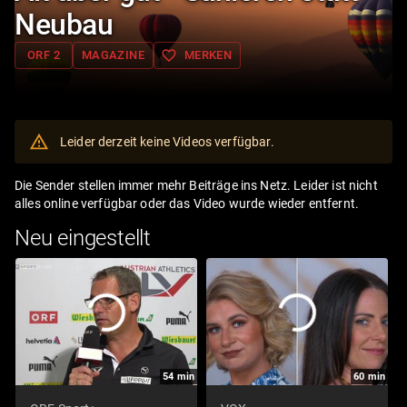
Neubau
favorite_border
ORF 2
MAGAZINE
MERKEN
Leider derzeit keine Videos verfügbar.
Die Sender stellen immer mehr Beiträge ins Netz. Leider ist nicht
alles online verfügbar oder das Video wurde wieder entfernt.
Neu eingestellt
54
min
60
min