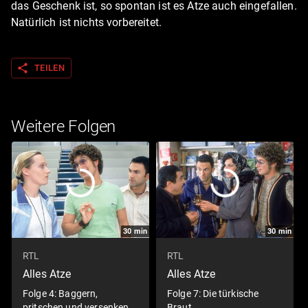
das Geschenk ist, so spontan ist es Atze auch eingefallen.
Natürlich ist nichts vorbereitet.
share
TEILEN
Weitere Folgen
30
min
30
min
RTL
RTL
Alles Atze
Alles Atze
Folge 4: Baggern,
Folge 7: Die türkische
pritschen und versenken
Braut