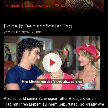
favorite_border
RTLPLUS
COMEDY/SHOWS
MERKEN
Folge 8: Dein schönster Tag
vom 31.07.2026 · 25 min
Hier klicken um das Video abzuspielen
Atze schenkt seiner Schwiegermutter Hildegard einen
"Tag mit ihren Lieben" zu ihrem Geburtstag. So kreativ wie