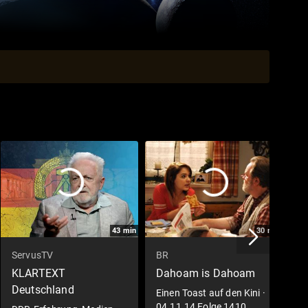
43
min
30
min
ServusTV
BR
O
KLARTEXT
Dahoam is Dahoam
D
Deutschland
Einen Toast auf den Kini ·
T
04.11.14 Folge 1410