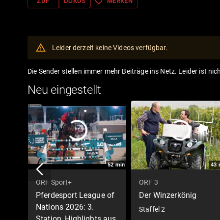
favorite_border
ZDF
DOKUS
MERKEN
Leider derzeit keine Videos verfügbar.
Die Sender stellen immer mehr Beiträge ins Netz. Leider ist nic
Neu eingestellt
52
min
43
ORF Sport+
ORF 3
Pferdesport League of
Der Winzerkönig
Nations 2026: 3.
Staffel 2
Station, Highlights aus