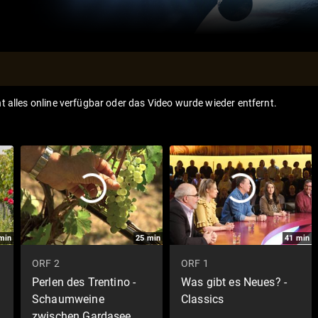
ht alles online verfügbar oder das Video wurde wieder entfernt.
min
25
min
41
min
ORF 2
ORF 1
Perlen des Trentino -
Was gibt es Neues? -
Schaumweine
Classics
zwischen Gardasee