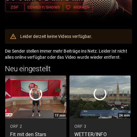
favorite_border
ZDF
COMEDY/SHOWS
MERKEN
Leider derzeit keine Videos verfügbar.
Die Sender stellen immer mehr Beiträge ins Netz. Leider ist nicht
alles online verfügbar oder das Video wurde wieder entfernt.
Neu eingestellt
17
min
24
min
ORF 2
ORF 3
Fit mit den Stars
WETTER/INFO