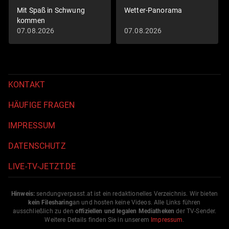
Mit Spaß in Schwung
Wetter-Panorama
kommen
07.08.2026
07.08.2026
KONTAKT
HÄUFIGE FRAGEN
IMPRESSUM
DATENSCHUTZ
LIVE-TV-JETZT.DE
Hinweis:
sendungverpasst.
at
ist ein redaktionelles Verzeichnis. Wir bieten
kein Filesharing
an und hosten keine Videos. Alle Links führen
ausschließlich zu den
offiziellen und legalen Mediatheken
der TV-Sender.
Weitere Details finden Sie in unserem
Impressum
.