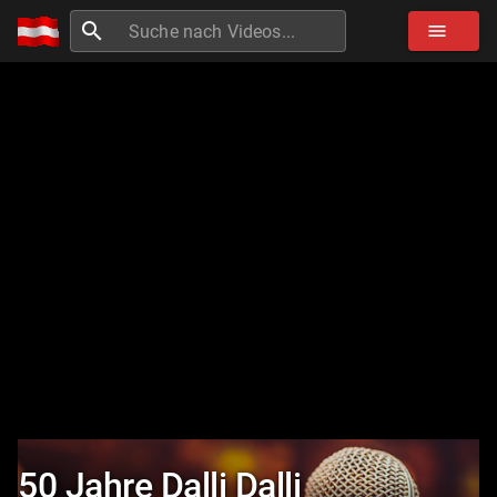
search
menu
50 Jahre Dalli Dalli