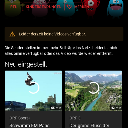
favorite_border
RTL
KINDERSENDUNGEN
MERKEN
Leider derzeit keine Videos verfügbar.
Die Sender stellen immer mehr Beiträge ins Netz. Leider ist nicht
alles online verfügbar oder das Video wurde wieder entfernt.
Neu eingestellt
65
min
42
min
ORF Sport+
ORF 3
Schwimm-EM Paris
Der grüne Fluss der