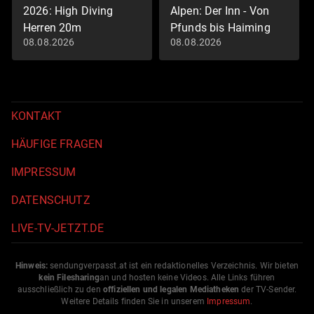
2026: High Diving
Alpen: Der Inn - Von
Herren 20m
Pfunds bis Haiming
08.08.2026
08.08.2026
Schwimm-EM 2026
Land der Berge
KONTAKT
HÄUFIGE FRAGEN
IMPRESSUM
DATENSCHUTZ
LIVE-TV-JETZT.DE
Hinweis:
sendungverpasst.
at
ist ein redaktionelles Verzeichnis. Wir bieten
kein Filesharing
an und hosten keine Videos. Alle Links führen
ausschließlich zu den
offiziellen und legalen Mediatheken
der TV-Sender.
Weitere Details finden Sie in unserem
Impressum
.