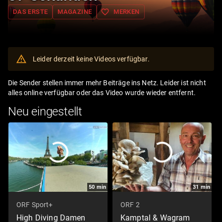
favorite_border
DAS ERSTE
MAGAZINE
MERKEN
Leider derzeit keine Videos verfügbar.
Die Sender stellen immer mehr Beiträge ins Netz. Leider ist nicht
alles online verfügbar oder das Video wurde wieder entfernt.
Neu eingestellt
50
min
31
min
ORF Sport+
ORF 2
High Diving Damen
Kamptal & Wagram