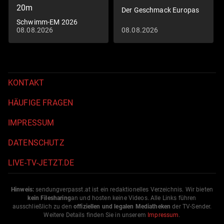
20m
Der Geschmack Europas
Schwimm-EM 2026
08.08.2026
08.08.2026
KONTAKT
HÄUFIGE FRAGEN
IMPRESSUM
DATENSCHUTZ
LIVE-TV-JETZT.DE
Hinweis:
sendungverpasst.
at
ist ein redaktionelles Verzeichnis. Wir bieten
kein Filesharing
an und hosten keine Videos. Alle Links führen
ausschließlich zu den
offiziellen und legalen Mediatheken
der TV-Sender.
Weitere Details finden Sie in unserem
Impressum
.