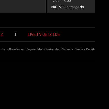
12:00 - 14:00
ARD-Mittagsmagazin
TZ
|
LIVE-TV-JETZT.DE
zu den
offiziellen und legalen Mediatheken
der TV-Sender. Weitere Details