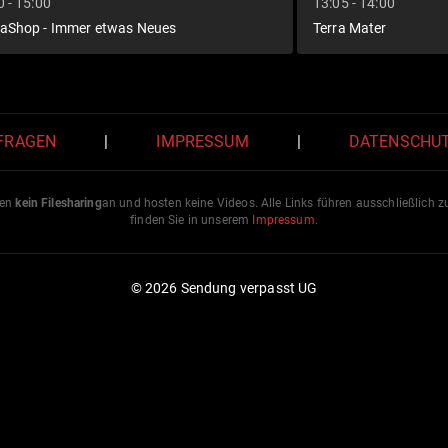
0 - 15:00
13:05 - 14:00
aShop - Immer etwas Neues
Terra Mater
 FRAGEN
|
IMPRESSUM
|
DATENSCHU
ten
kein Filesharing
an und hosten keine Videos. Alle Links führen ausschließlich 
finden Sie in unserem
Impressum
.
© 2026 Sendung verpasst UG