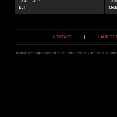
13:40 - 14:25
13:0
Bull
Medi
KONTAKT
|
HÄUFIGE
Hinweis:
sendungverpasst.
at
ist ein redaktionelles Verzeichnis. Wir bie