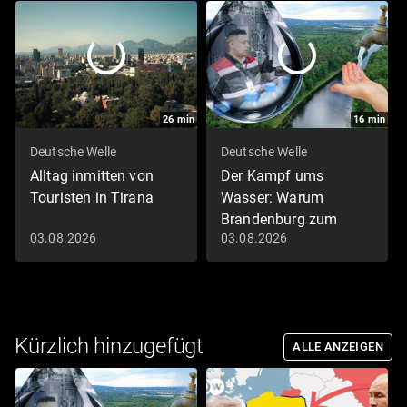
26
min
16
min
Deutsche Welle
Deutsche Welle
Alltag inmitten von
Der Kampf ums
Touristen in Tirana
Wasser: Warum
Brandenburg zum
03.08.2026
03.08.2026
Streitfall wird
Kürzlich hinzugefügt
ALLE ANZEIGEN