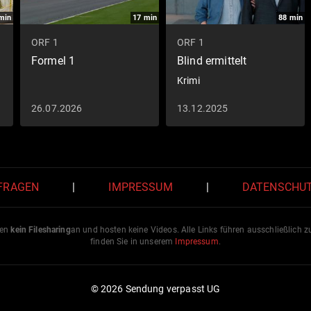
min
17
min
88
min
ORF 1
ORF 1
Formel 1
Blind ermittelt
Krimi
26.07.2026
13.12.2025
 FRAGEN
|
IMPRESSUM
|
DATENSCHU
ten
kein Filesharing
an und hosten keine Videos. Alle Links führen ausschließlich 
finden Sie in unserem
Impressum
.
© 2026 Sendung verpasst UG