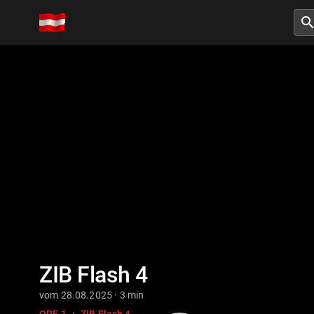
searc
ZIB Flash 4
vom 28.08.2025 · 3 min
·
ORF 1
ZIB Flash 4