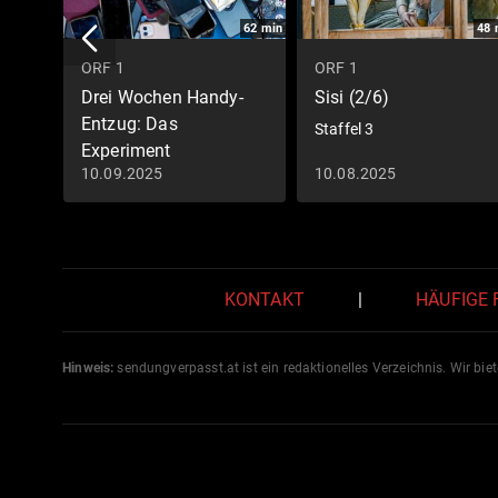
62
min
48
ORF 1
ORF 1
Drei Wochen Handy-
Sisi (2/6)
Entzug: Das
Staffel 3
Experiment
10.09.2025
10.08.2025
Dok 1
KONTAKT
|
HÄUFIGE
Hinweis:
sendungverpasst.
at
ist ein redaktionelles Verzeichnis. Wir bie