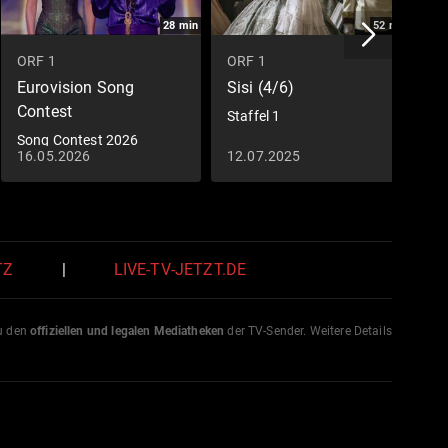
28
min
52
min
ORF 1
ORF 1
O
Eurovision Song
Sisi (4/6)
S
Contest
Staffel 1
S
Song Contest 2026
16.05.2026
12.07.2025
1
TZ
|
LIVE-TV-JETZT.DE
zu den
offiziellen und legalen Mediatheken
der TV-Sender. Weitere Details