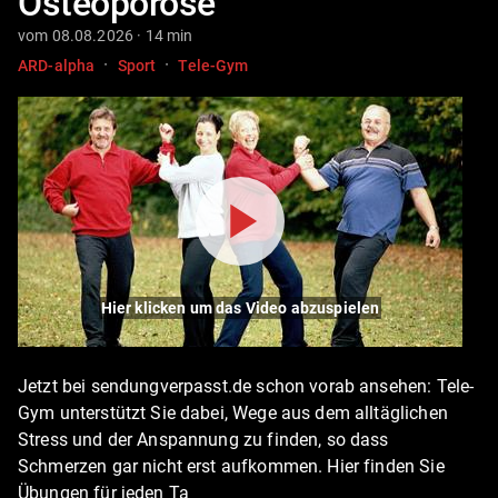
Osteoporose
vom 08.08.2026 · 14 min
·
·
ARD-alpha
Sport
Tele-Gym
Hier klicken um das Video abzuspielen
Jetzt bei sendungverpasst.de schon vorab ansehen: Tele-
Gym unterstützt Sie dabei, Wege aus dem alltäglichen
Stress und der Anspannung zu finden, so dass
Schmerzen gar nicht erst aufkommen. Hier finden Sie
Übungen für jeden Ta