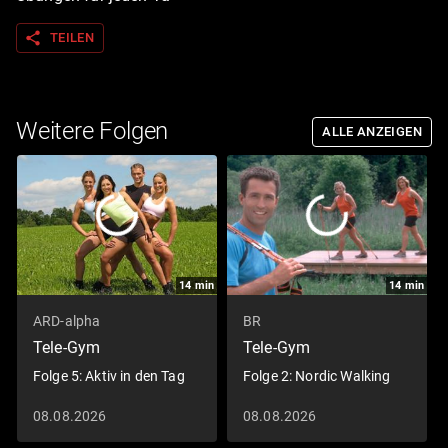
share
TEILEN
Weitere Folgen
ALLE ANZEIGEN
14
min
14
min
ARD-alpha
BR
Tele-Gym
Tele-Gym
Folge 5: Aktiv in den Tag
Folge 2: Nordic Walking
08.08.2026
08.08.2026