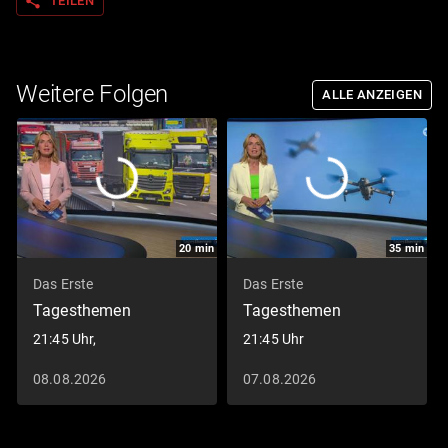
share
TEILEN
Weitere Folgen
ALLE ANZEIGEN
20
min
35
min
Das Erste
Das Erste
Tagesthemen
Tagesthemen
21:45 Uhr,
21:45 Uhr
08.08.2026
07.08.2026