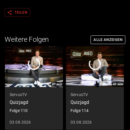
share
TEILEN
Weitere Folgen
ALLE ANZEIGEN
47
min
47
min
ServusTV
ServusTV
Quizjagd
Quizjagd
Folge 110
Folge 114
03.08.2026
03.08.2026