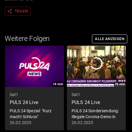
share
TEILEN
Weitere Folgen
ALLE ANZEIGEN
14
min
75
min
Sat1
Sat1
PULS 24 Live
PULS 24 Live
PULS 24 Spezial: "Kurz
PULS 24 Sondersendung:
macht Schluss"
Illegale Corona-Demo in
Wien
26.02.2025
26.02.2025