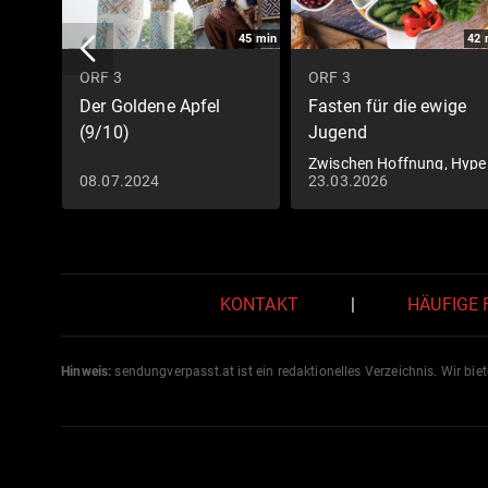
45
min
42
ORF 3
ORF 3
Der Goldene Apfel
Fasten für die ewige
(9/10)
Jugend
Zwischen Hoffnung, Hype
08.07.2024
23.03.2026
und Risiko
KONTAKT
|
HÄUFIGE
Hinweis:
sendungverpasst.
at
ist ein redaktionelles Verzeichnis. Wir bie