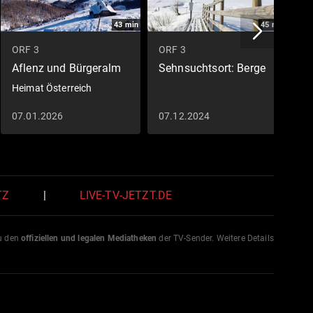
43
min
45
min
ORF 3
ORF 3
O
Aflenz und Bürgeralm
Sehnsuchtsort: Berge
W
V
Heimat Österreich
S
07.01.2026
07.12.2024
2
TZ
|
LIVE-TV-JETZT.DE
zu den
offiziellen und legalen Mediatheken
der TV-Sender. Weitere Details