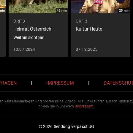
min
45
min
25
min
ORF 3
ORF 3
Heimat Österreich
Kultur Heute
Weithin sichtbar
10.07.2024
07.12.2025
 FRAGEN
|
IMPRESSUM
|
DATENSCHU
ten
kein Filesharing
an und hosten keine Videos. Alle Links führen ausschließlich 
finden Sie in unserem
Impressum
.
© 2026 Sendung verpasst UG