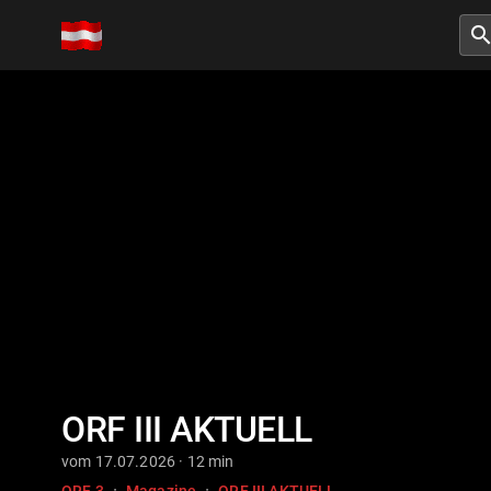
searc
ORF III AKTUELL
vom 17.07.2026 · 12 min
·
·
ORF 3
Magazine
ORF III AKTUELL